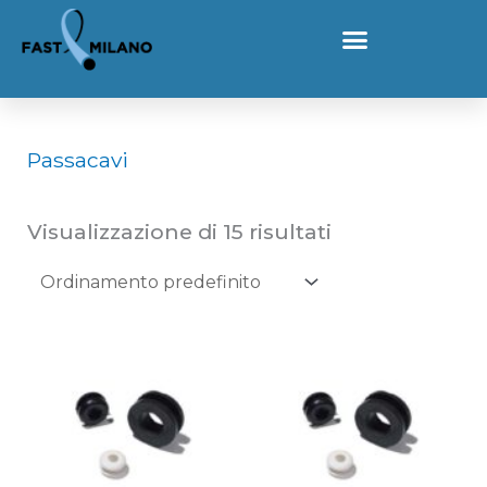
Vai al contenuto
Home
Prodotti
Passacavi
Passacavi
Visualizzazione di 15 risultati