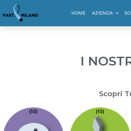
Vai al contenuto
Home
CATALOGO
HOME
AZIENDA
SO
I NOSTR
Scopri T
(10)
(10)