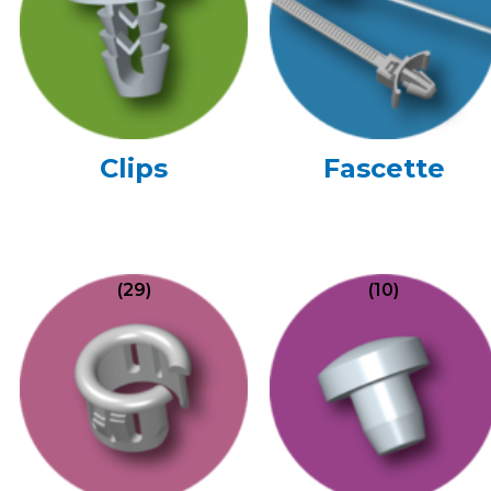
Clips
Fascette
(29)
(10)