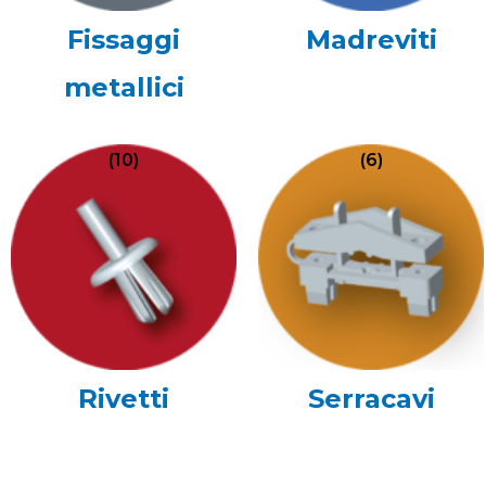
Fissaggi
Madreviti
metallici
(10)
(6)
Rivetti
Serracavi