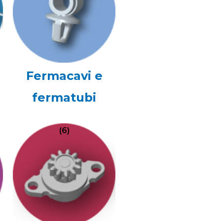
Fermacavi e
fermatubi
(6)