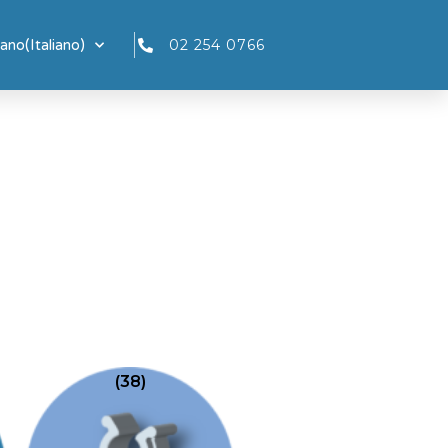
iano
(
Italiano
)
02 254 0766
(38)