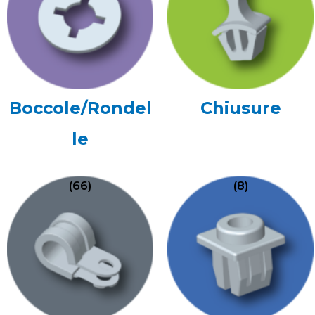
Boccole/Rondel
Chiusure
le
(66)
(8)